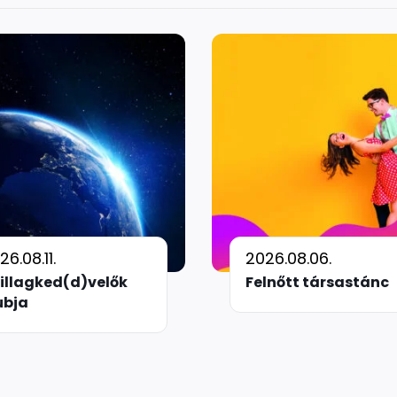
26.08.11.
2026.08.06.
illagked(d)velők
Felnőtt társastánc
ubja