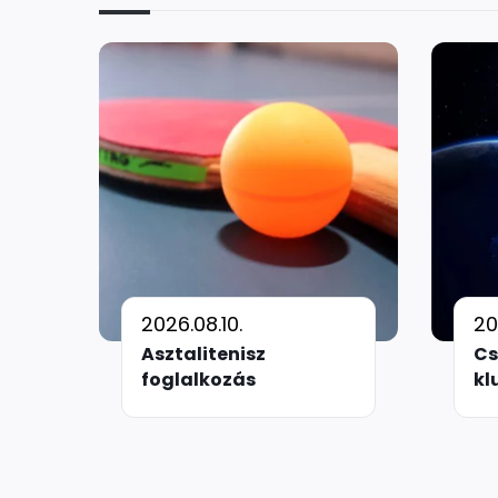
2026.08.10.
20
Asztalitenisz
Cs
foglalkozás
kl