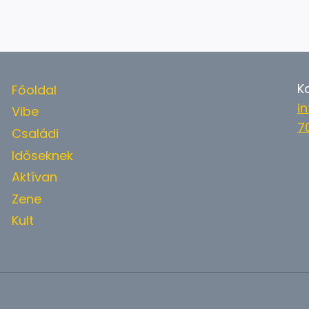
K
Főoldal
i
Vibe
7
Családi
Időseknek
Aktívan
Zene
Kult