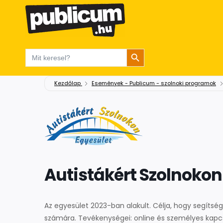
Search Button
Search
for:
Kezdőlap
Események - Publicum - szolnoki programok
Autistákért Szolnokon
Az egyesület 2023-ban alakult. Célja, hogy segítsé
számára. Tevékenységei: online és személyes kapcso