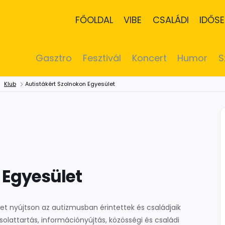
FŐOLDAL
VIBE
CSALÁDI
IDŐSE
Gasztro
Fesztivál
Koncert
Humor
S
Klub
Autistákért Szolnokon Egyesület
 Egyesület
get nyújtson az autizmusban érintettek és családjaik
lattartás, információnyújtás, közösségi és családi