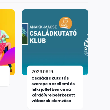
2026.09.19.
Családfakutatás
szerepe a szellemi és
lelki jóllétben című
kérdőívre beérkezett
válaszok elemzése