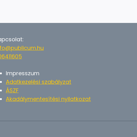
apcsolat:
nfo@publicum.hu
06411605
Impresszum
Adatkezelési szabályzat
ÁSZF
Akadálymentesítési nyilatkozat