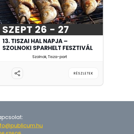
SZEPT 26 - 27
13. TISZAI HAL NAPJA –
SZOLNOKI SPARHELT FESZTIVÁL
Szolnok, Tisza-part
RÉSZLETEK
apcsolat:
nfo@publicum.hu
06411605