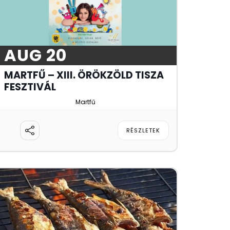
AUG 20
MARTFŰ – XIII. ÖRÖKZÖLD TISZA
FESZTIVÁL
Martfű
RÉSZLETEK