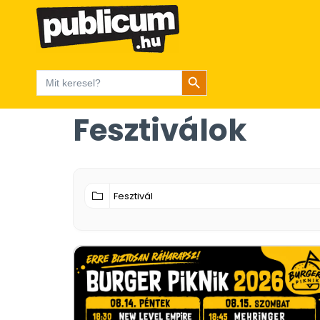
Search Button
Search
for:
Fesztiválok