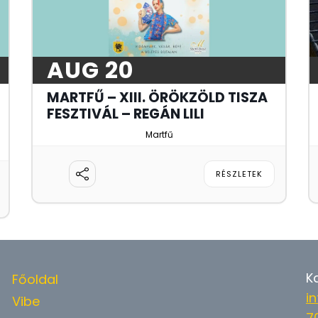
AUG 20
MARTFŰ – XIII. ÖRÖKZÖLD TISZA
FESZTIVÁL – REGÁN LILI
Martfű
RÉSZLETEK
K
Főoldal
i
Vibe
7