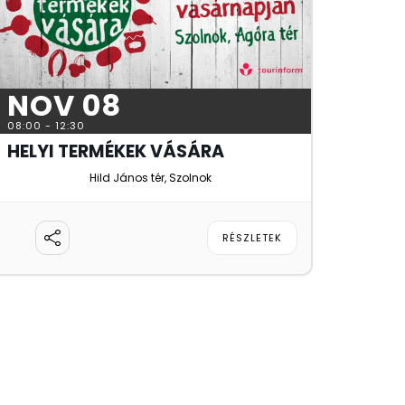
NOV 08
08:00
-
12:30
HELYI TERMÉKEK VÁSÁRA
Hild János tér, Szolnok
RÉSZLETEK