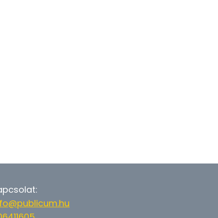
apcsolat:
nfo@publicum.hu
06411605