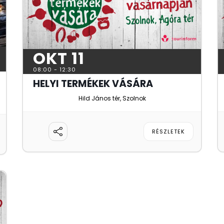
OKT 11
08:00
-
12:30
HELYI TERMÉKEK VÁSÁRA
Hild János tér, Szolnok
RÉSZLETEK