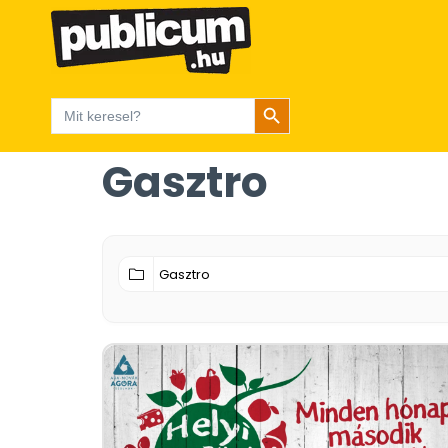
Search Button
Search
for:
Gasztro