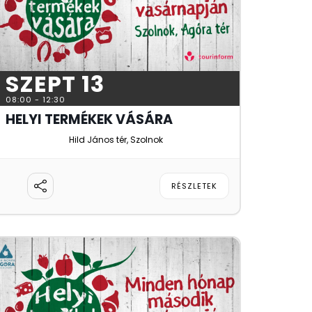
SZEPT 13
08:00
-
12:30
HELYI TERMÉKEK VÁSÁRA
Hild János tér, Szolnok
RÉSZLETEK