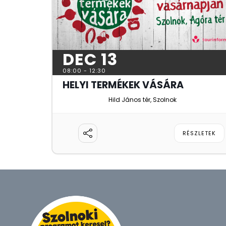
DEC 13
08:00
-
12:30
HELYI TERMÉKEK VÁSÁRA
Hild János tér, Szolnok
RÉSZLETEK