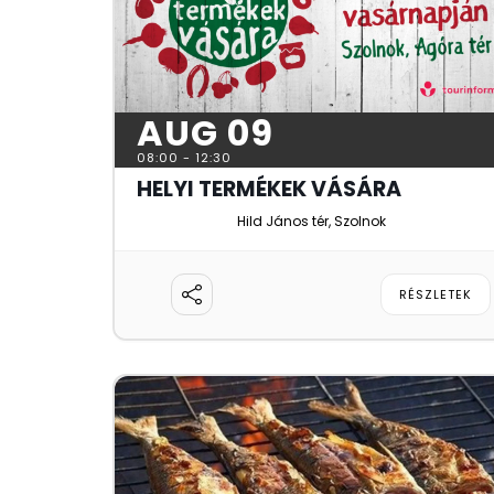
AUG 09
08:00
-
12:30
HELYI TERMÉKEK VÁSÁRA
Hild János tér, Szolnok
RÉSZLETEK