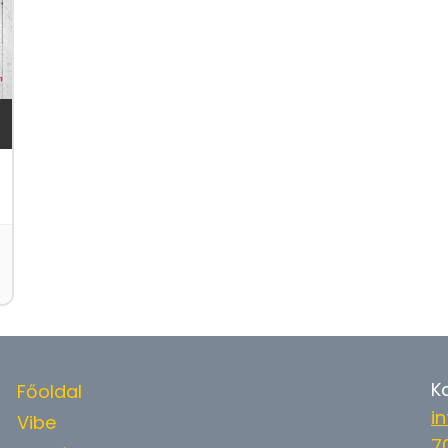
K
Főoldal
i
Vibe
7