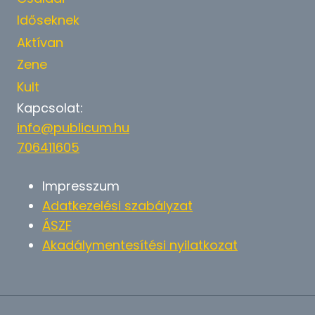
Időseknek
Aktívan
Zene
Kult
Kapcsolat:
info@publicum.hu
706411605
Impresszum
Adatkezelési szabályzat
ÁSZF
Akadálymentesítési nyilatkozat