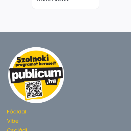
Főoldal
Vibe
Családi