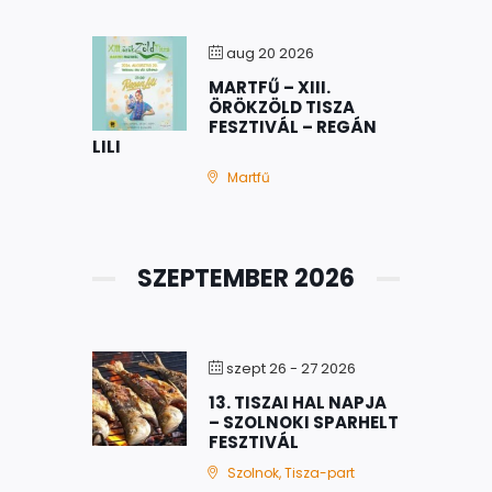
aug 20 2026
MARTFŰ – XIII.
ÖRÖKZÖLD TISZA
FESZTIVÁL – REGÁN
LILI
Martfű
SZEPTEMBER 2026
szept 26 - 27 2026
13. TISZAI HAL NAPJA
– SZOLNOKI SPARHELT
FESZTIVÁL
Szolnok, Tisza-part