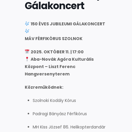
Gálakoncert
150 ÉVES JUBILEUMI GÁLAKONCERT
MÁV FÉRFIKÓRUS SZOLNOK
2025. OKTÓBER 11. | 17:00
Aba-Novák Agóra Kulturális
Központ – Liszt Ferenc
Hangversenyterem
Közreműködnek:
Szolnoki Kodály Kórus
Padragi Bányász Férfikórus
MH Kiss József 86. Helikopterdandár