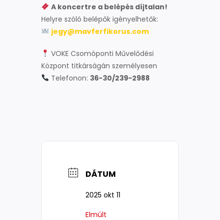
A koncertre a belépés díjtalan!
Helyre szóló belépők igényelhetők:
jegy@mavferfikorus.com
VOKE Csomóponti Művelődési
Központ titkárságán személyesen
Telefonon:
36-30/239-2988
DÁTUM
2025 okt 11
Elmúlt