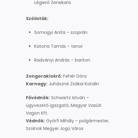
Légierő Zenekara
Szólisták:
Somogyi Anita – szoprán
Katona Tamás – tenor
Radványi András – bariton
Zongorakísérő:
Fehér Dóra
Karnagy:
Juhászné Zsákai Katalin
Fővédnök:
Schwartz István –
ügyvezető igazgató, Magyar Vasúti
Vagon Kft.
Védnök:
Győrfi Mihály – polgármester,
Szolnok Megyei Jogú Város