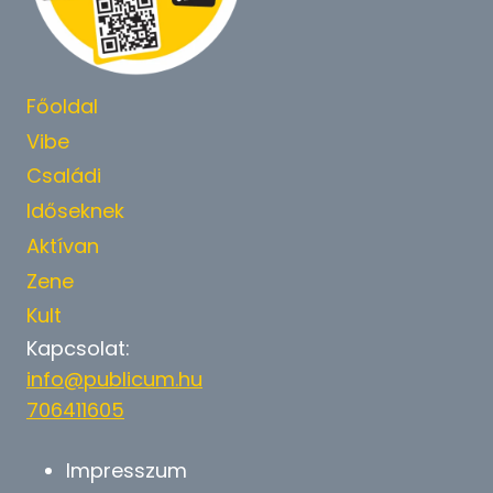
Főoldal
Vibe
Családi
Időseknek
Aktívan
Zene
Kult
Kapcsolat:
info@publicum.hu
706411605
Impresszum