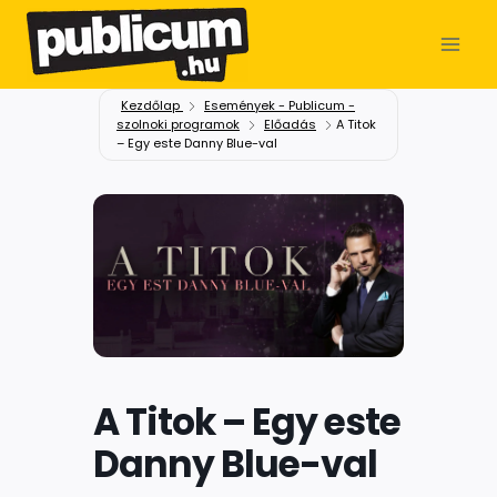
Kezdőlap
Események - Publicum -
szolnoki programok
Előadás
A Titok
– Egy este Danny Blue-val
A Titok – Egy este
Danny Blue-val