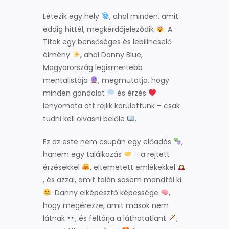
Létezik egy hely
, ahol minden, amit
eddig hittél, megkérdőjeleződik
. A
Titok egy bensőséges és lebilincselő
élmény
, ahol Danny Blue,
Magyarország legismertebb
mentalistája
, megmutatja, hogy
minden gondolat
és érzés
lenyomata ott rejlik körülöttünk – csak
tudni kell olvasni belőle
.
Ez az este nem csupán egy előadás
,
hanem egy találkozás
– a rejtett
érzésekkel
, eltemetett emlékekkel
, és azzal, amit talán sosem mondtál ki
. Danny elképesztő képessége
,
hogy megérezze, amit mások nem
látnak
, és feltárja a láthatatlant
,