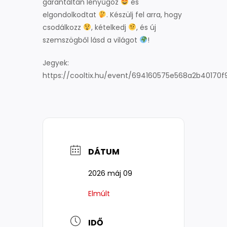
garantáltan lenyűgöz
és
elgondolkodtat
. Készülj fel arra, hogy
csodálkozz
, kételkedj
, és új
szemszögből lásd a világot
!
Jegyek:
https://cooltix.hu/event/694160575e568a2b40170f
DÁTUM
2026 máj 09
Elmúlt
IDŐ