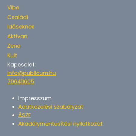
Vibe
Családi
Időseknek
Aktívan
Zene
Kult
Kapcsolat:
info@publicum.hu
706411605
Impresszum
Adatkezelési szabályzat
ÁSZF
Akadálymentesítési nyilatkozat