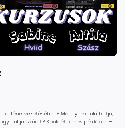
k
m történetvezetésében? Mennyire alakíthatja,
ogy hol játszódik? Konkrét filmes példákon –