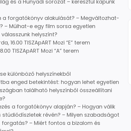
világ és a Hunyadi sorozat – keresztül kapunk
n a forgatókönyv alakulását? – Megváltozhat-
? – Múlhat-e egy film sorsa egyetlen
 válasszunk helyszínt?
rda, 16.00 TISZApART Mozi “E” terem
 18.00 TISZApART Mozi “A” terem
ése különböző helyszínekből
tba enged betekintést: hogyan lehet egyetlen
rszágban található helyszínből összeállítani
e?
ezés a forgatókönyv alapján? – Hogyan válik
és stúdiódíszletek révén? – Milyen szabadságot
ó forgatás? – Miért fontos a bizalom és