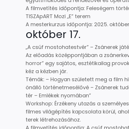
együttműködés a rendezővel és operatő
A filmvetítés időpontja: Feleségem történ
TISZApART Mozi „E” terem
A mesterkurzus időpontja: 2025. október 
október 17.
„A csúf mostohatestvér” – Zsánerek ját
Az előadás középpontjában a zsánerkever
horror” egy sajátos, esztétikailag provo
kéz a kézben jár.
Témák: – Hogyan született meg a film hib
önálló történetmesélővé – Zsánerek tud
tér – Emlékek nyomában”
Workshop: Érzékeny utazás a személyes 
filmes világépítés kapcsolata körül, aho
terek létrehozásához.
A filmvetítés időpontja: A csúf mostohat