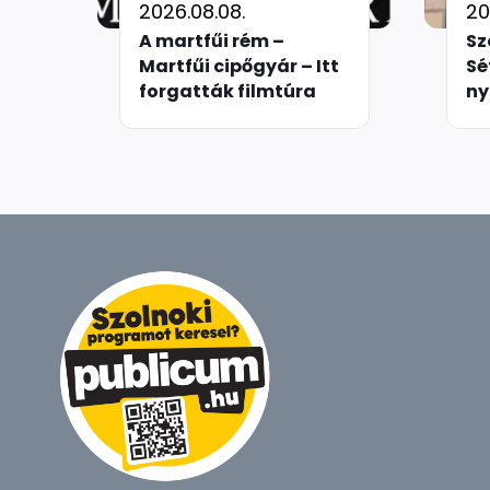
2026.08.08.
20
A martfűi rém –
Sz
Martfűi cipőgyár – Itt
Sé
forgatták filmtúra
n