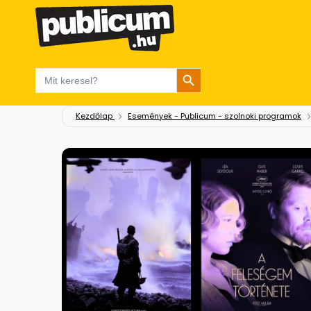
Search Button
Search
for:
Kezdőlap
Események - Publicum - szolnoki programok