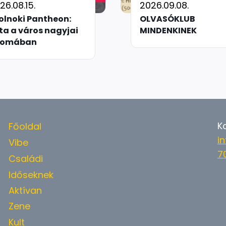
26.08.15.
2026.09.08.
olnoki Pantheon:
OLVASÓKLUB
ta a város nagyjai
MINDENKINEK
yomában
K
Főoldal
i
Vibe
7
Családi
Időseknek
Aktívan
Zene
Kult