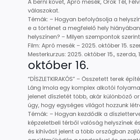
A berni követ, Apró mesék, Örök Tél, Fél
válaszokat.
Témák: – Hogyan befolyásolja a helyszí
e a történet a megfelelő hely hiányában
helyszínen? – Milyen szempontok szerint
Film: Apró mesék – 2025. október 15. sze
Mesterkurzus: 2025. október 15., szerda,
október 16.
“DÍSZLETKIRAKÓS” – Összetett terek épít
Láng Imola egy komplex alkotói folyama
jelenet díszletét több, akár különböző o
úgy, hogy egységes világot hozzunk létr
Témák: – Hogyan kezdődik a díszletterv
képzeletbeli térből valóság helyszínek 
és kihívást jelent a több országban zajl