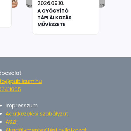
2026.09.10.
A GYÓGYÍTÓ
TÁPLÁLKOZÁS
MŰVÉSZETE
apcsolat:
nfo@publicum.hu
06411605
Impresszum
Adatkezelési szabályzat
ÁSZF
Akadálymentesítési nyilatkozat