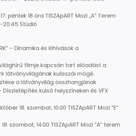
17. péntek 18 óra TISZApART Mozi „A” Terem
5-20:45 Stúdió
RK” – Dinamika és kihívások a
világhírű filmje kapcsán tart előadást a
irk látványvilágának kulisszái mögé.
esztése a látványvilág összhangjának
– Díszletépítés külső helyszíneken és VFX
október 18. szombat, 10.00 TISZApART Mozi “E”
 18. szombat, 14.00 TISZApART Mozi “A” terem