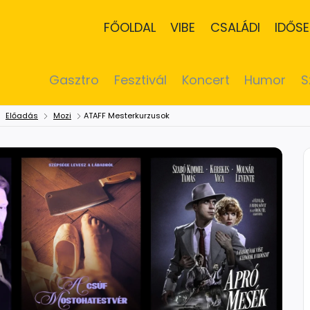
FŐOLDAL
VIBE
CSALÁDI
IDŐSE
Gasztro
Fesztivál
Koncert
Humor
S
Előadás
Mozi
ATAFF Mesterkurzusok