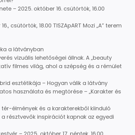
rrel?
ete – 2025. október 16. csütörtök, 16.00
16., csütörtök, 18.00 TISZApART Mozi „A” terem
éka a látványban
és vizuális lehetőségei állnak. A „beauty
katív filmes világ, ahol a szépség és a rémület
rid esztétikája – Hogyan válik a látvány
atos használata és megtörése – „Karakter és
tér-élmények és a karakterekből kiinduló
l a résztvevők inspirációt kapnak az egyedi
estvér – 2025, október 17. péntek, 16.00