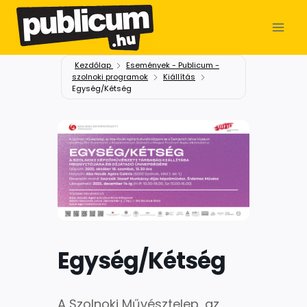
Kezdőlap
Események - Publicum -
szolnoki programok
Kiállítás
Egység/Kétség
Egység/Kétség
A Szolnoki Művésztelep, az