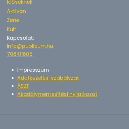
Időseknek
Aktívan
Zene
Kult
Kapcsolat:
info@publicum.hu
706411605
Impresszum
Adatkezelési szabályzat
ÁSZF
Akadálymentesítési nyilatkozat