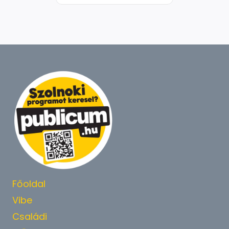
Főoldal
Vibe
Családi