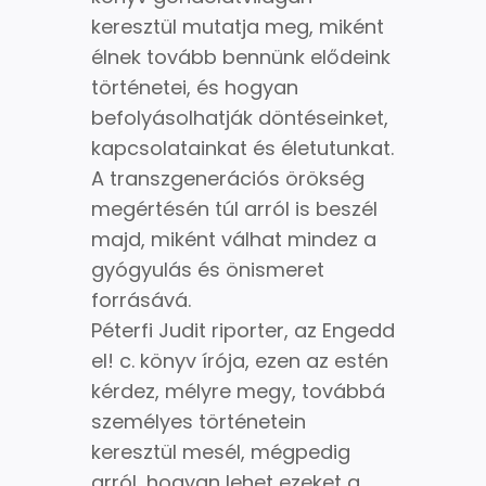
keresztül mutatja meg, miként
élnek tovább bennünk elődeink
történetei, és hogyan
befolyásolhatják döntéseinket,
kapcsolatainkat és életutunkat.
A transzgenerációs örökség
megértésén túl arról is beszél
majd, miként válhat mindez a
gyógyulás és önismeret
forrásává.
Péterfi Judit riporter, az Engedd
el! c. könyv írója, ezen az estén
kérdez, mélyre megy, továbbá
személyes történetein
keresztül mesél, mégpedig
arról, hogyan lehet ezeket a