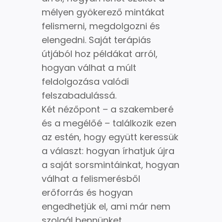
mélyen gyökerező mintákat
felismerni, megdolgozni és
elengedni. Saját terápiás
útjából hoz példákat arról,
hogyan válhat a múlt
feldolgozása valódi
felszabadulássá.
Két nézőpont – a szakemberé
és a megélőé – találkozik ezen
az estén, hogy együtt keressük
a választ: hogyan írhatjuk újra
a saját sorsmintáinkat, hogyan
válhat a felismerésből
erőforrás és hogyan
engedhetjük el, ami már nem
szolgál bennünket.