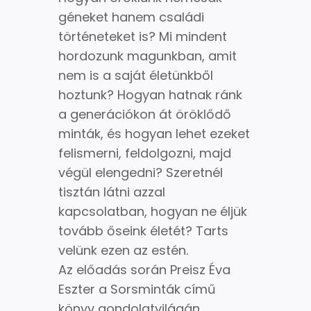
géneket hanem családi
történeteket is? Mi mindent
hordozunk magunkban, amit
nem is a saját életünkből
hoztunk? Hogyan hatnak ránk
a generációkon át öröklődő
minták, és hogyan lehet ezeket
felismerni, feldolgozni, majd
végül elengedni? Szeretnél
tisztán látni azzal
kapcsolatban, hogyan ne éljük
tovább őseink életét? Tarts
velünk ezen az estén.
Az előadás során Preisz Éva
Eszter a Sorsminták című
könyv gondolatvilágán