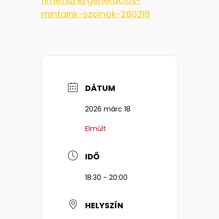
time.hu/e/generacios-
mintaink-szolnok-260318
DÁTUM
2026 márc 18
Elmúlt
IDŐ
18:30 - 20:00
HELYSZÍN