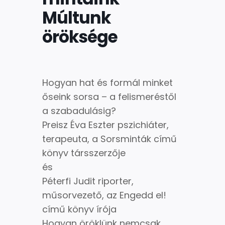
Múltunk
öröksége
Hogyan hat és formál minket
őseink sorsa – a felismeréstől
a szabadulásig?
Preisz Éva Eszter pszichiáter,
terapeuta, a Sorsminták című
könyv társszerzője
és
Péterfi Judit riporter,
műsorvezető, az Engedd el!
című könyv írója
Hogyan öröklünk nemcsak