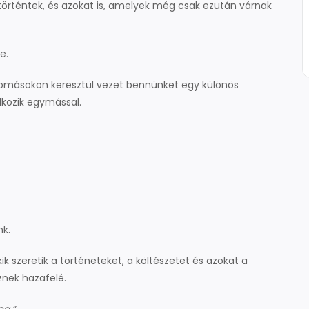
történtek, és azokat is, amelyek még csak ezután várnak
e.
lomásokon keresztül vezet bennünket egy különös
lkozik egymással.
nk.
 szeretik a történeteket, a költészetet és azokat a
nek hazafelé.