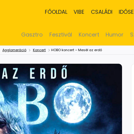
FŐOLDAL
VIBE
CSALÁDI
IDŐSE
Gasztro
Fesztivál
Koncert
Humor
S
Agglomeráció
Koncert
HOBO koncert – Mesél az erdő