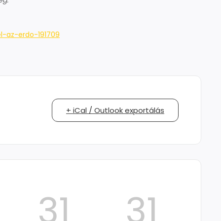
eg.”
l-az-erdo-191709
+ iCal / Outlook exportálás
31
30