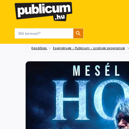
Search Button
Search
for:
Kezdőlap
Események - Publicum - szolnoki programok