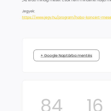
„Az erdő mindig mesél. Csak nem mindenki hallja m
Jegyek:
https://www.jegy.hu/program/hobo-koncert-mese
+ Google Naptárba mentés
84
16