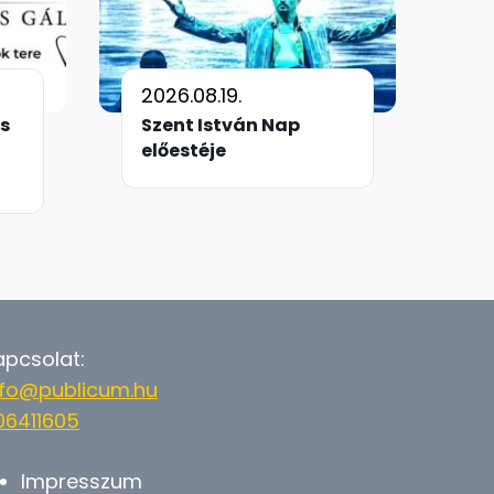
2026.08.19.
s
Szent István Nap
előestéje
apcsolat:
nfo@publicum.hu
06411605
Impresszum