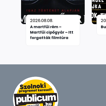
2026.08.08.
20
A martfűi rém –
Bu
Martfűi cipőgyár – Itt
forgatták filmtúra