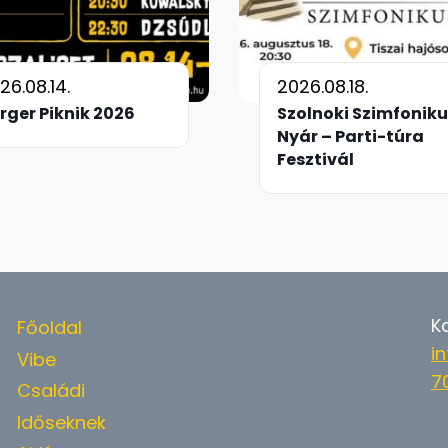
26.08.14.
2026.08.18.
rger Piknik 2026
Szolnoki Szimfoniku
Nyár – Parti-túra
Fesztivál
K
Főoldal
i
Vibe
7
Családi
Időseknek