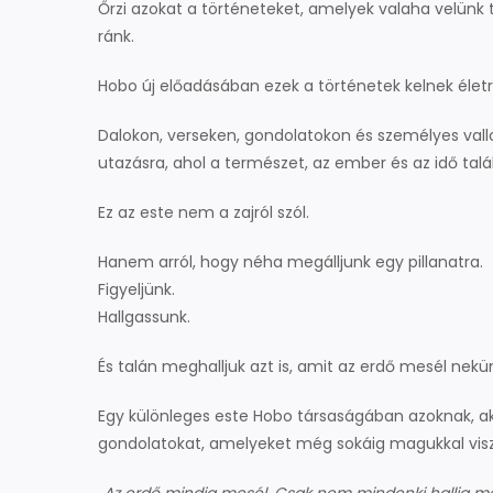
Őrzi azokat a történeteket, amelyek valaha velünk 
ránk.
Hobo új előadásában ezek a történetek kelnek életr
Dalokon, verseken, gondolatokon és személyes val
utazásra, ahol a természet, az ember és az idő talá
Ez az este nem a zajról szól.
Hanem arról, hogy néha megálljunk egy pillanatra.
Figyeljünk.
Hallgassunk.
És talán meghalljuk azt is, amit az erdő mesél nekü
Egy különleges este Hobo társaságában azoknak, akik
gondolatokat, amelyeket még sokáig magukkal visz