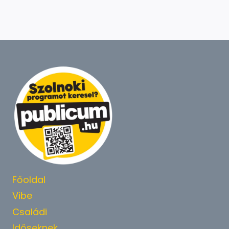
Főoldal
Vibe
Családi
Időseknek