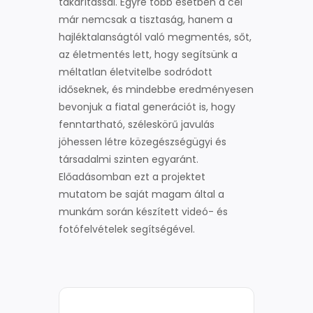
takarítással. Egyre több esetben a cél
már nemcsak a tisztaság, hanem a
hajléktalanságtól való megmentés, sőt,
az életmentés lett, hogy segítsünk a
méltatlan életvitelbe sodródott
időseknek, és mindebbe eredményesen
bevonjuk a fiatal generációt is, hogy
fenntartható, széleskörű javulás
jöhessen létre közegészségügyi és
társadalmi szinten egyaránt.
Előadásomban ezt a projektet
mutatom be saját magam által a
munkám során készített videó- és
fotófelvételek segítségével.