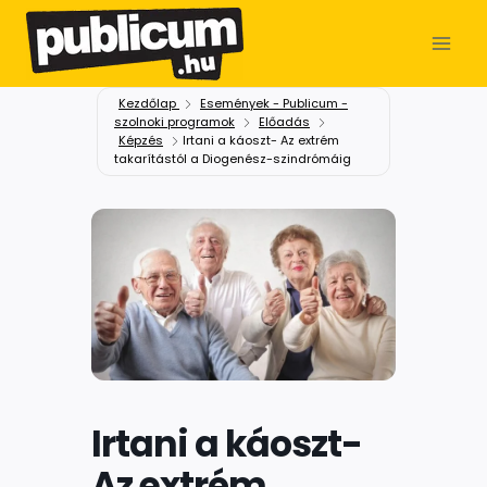
Kezdőlap
Események - Publicum -
szolnoki programok
Előadás
Képzés
Irtani a káoszt- Az extrém
takarítástól a Diogenész-szindrómáig
Irtani a káoszt-
Az extrém