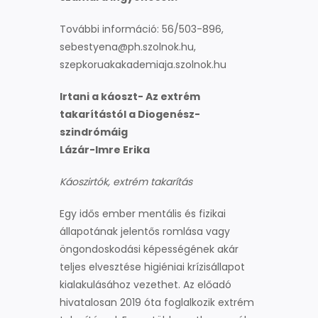
További információ: 56/503-896,
sebestyena@ph.szolnok.hu,
szepkoruakakademiaja.szolnok.hu
Irtani a káoszt- Az extrém
takarítástól a Diogenész-
szindrómáig
Lázár-Imre Erika
Káoszirtók, extrém takarítás
Egy idős ember mentális és fizikai
állapotának jelentős romlása vagy
öngondoskodási képességének akár
teljes elvesztése higiéniai krízisállapot
kialakulásához vezethet. Az előadó
hivatalosan 2019 óta foglalkozik extrém