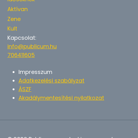
Aktívan
Zene
Kult
Kapcsolat:
info@publicum.hu
706411605
Impresszum
Adatkezelési szabályzat
ÁSZF
Akadálymentesítési nyilatkozat