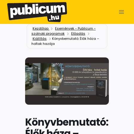
Kezdőlap
Események - Publicum -
szolnoki programok
Előadás
Kiállítás
Könyvbemutató: Élők háza –
holtak hazája
Könyvbemutató:
Élők háza –