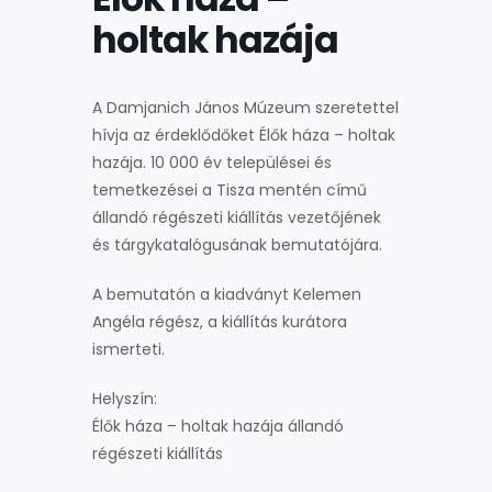
holtak hazája
A Damjanich János Múzeum szeretettel
hívja az érdeklődőket Élők háza – holtak
hazája. 10 000 év települései és
temetkezései a Tisza mentén című
állandó régészeti kiállítás vezetőjének
és tárgykatalógusának bemutatójára.
A bemutatón a kiadványt Kelemen
Angéla régész, a kiállítás kurátora
ismerteti.
Helyszín:
Élők háza – holtak hazája állandó
régészeti kiállítás