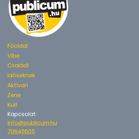
Főoldal
Vibe
Családi
Időseknek
Aktívan
Zene
Kult
Kapcsolat:
info@publicum.hu
706411605