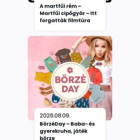
A martfűi rém –
Martfűi cipőgyár – Itt
forgatták filmtúra
2026.08.09.
BörzéDay – Baba- és
gyerekruha, játék
börze