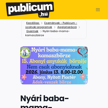
Kezdőlap
Események - Publicum -
szolnoki programok
Agglomeráció
Gyermek
Nyári baba-mama-
kamaszbörze
Nyári baba-
mama-