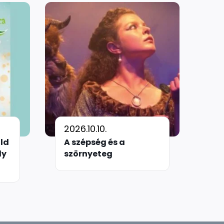
2026.10.10.
öld
A szépség és a
ly
szörnyeteg