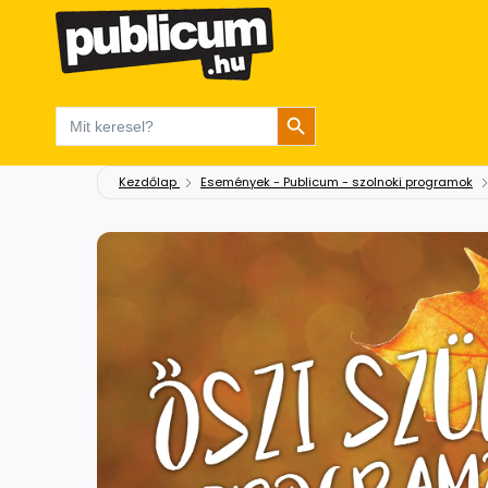
Search Button
Search
for:
Kezdőlap
Események - Publicum - szolnoki programok