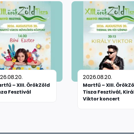
26.08.20.
2026.08.20.
rtfű – XIII. ÖrökZöld
Martfű – XIII. ÖrökZ
sza Fesztivál
Tisza Fesztivál, Kirá
Viktor koncert