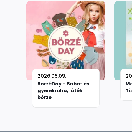
2026.08.09.
20
BörzéDay – Baba- és
Ma
gyerekruha, játék
Ti
börze