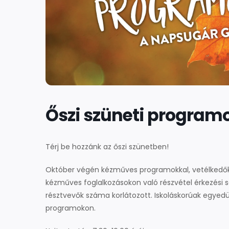
Őszi szüneti program
Térj be hozzánk az őszi szünetben!
Október végén kézműves programokkal, vetélkedőkk
kézműves foglalkozásokon való részvétel érkezési 
résztvevők száma korlátozott. Iskoláskorúak egyedül
programokon.