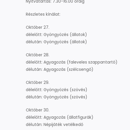
Nyitvatartás: 7.30-16.00 óráig
Részletes kínálat:
Október 27.
délelőtt: Gyöngyözés (állatok)
délután: Gyöngyözés (állatok)
Október 28.
délelőtt: Agyagozás (faleveles szappantartó)
délután: Agyagozás (szélcsengő)
Október 29.
délelőtt: Gyöngyözés (szövés)
délután: Gyöngyözés (szövés)
Október 30.
délelőtt: Agyagozás (állatfigurák)
délután: Népijáték vetélkedő