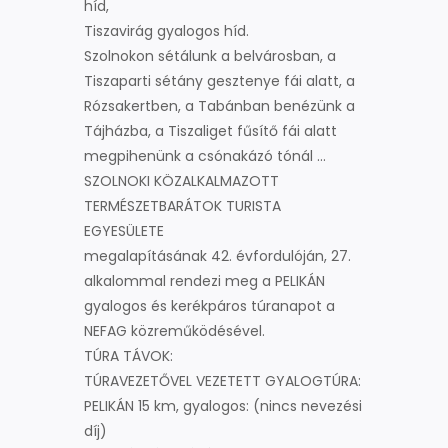
híd,
Tiszavirág gyalogos híd.
Szolnokon sétálunk a belvárosban, a
Tiszaparti sétány gesztenye fái alatt, a
Rózsakertben, a Tabánban benézünk a
Tájházba, a Tiszaliget fűsítő fái alatt
megpihenünk a csónakázó tónál …
SZOLNOKI KÖZALKALMAZOTT
TERMÉSZETBARÁTOK TURISTA
EGYESÜLETE
megalapításának 42. évfordulóján, 27.
alkalommal rendezi meg a PELIKÁN
gyalogos és kerékpáros túranapot a
NEFAG közreműködésével.
TÚRA TÁVOK:
TÚRAVEZETŐVEL VEZETETT GYALOGTÚRA:
PELIKÁN 15 km, gyalogos: (nincs nevezési
díj)