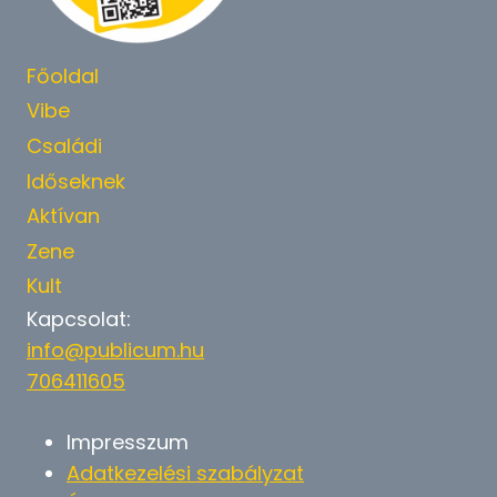
Főoldal
Vibe
Családi
Időseknek
Aktívan
Zene
Kult
Kapcsolat:
info@publicum.hu
706411605
Impresszum
Adatkezelési szabályzat