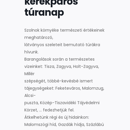
kerékpáros
túranap
Szolnok környéke természeti értékeinek
meghatározó,
látványos szeleteit bemutató túrákra
hívunk.
Barangolások során a természetes
vizeinket: Tisza, Zagyva, Holt-Zagyva,
Millér
szépségét, többé-kevésbé ismert
tájegységeket: Feketeváros, Malomzug,
Alcsi-
puszta, Közép-Tiszavidéki Tájvédelmi
Körzet, … fedezhetjük fel.
Átkelhetünk régi és új hidainkon:
Malomszögi híd, Gazdák hídja, Százlábú