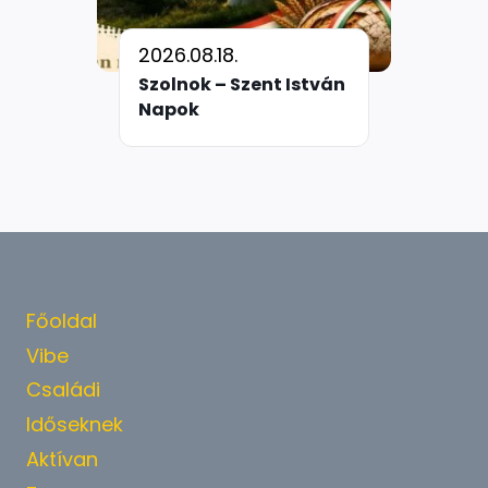
2026.08.18.
Szolnok – Szent István
Napok
Főoldal
Vibe
Családi
Időseknek
Aktívan