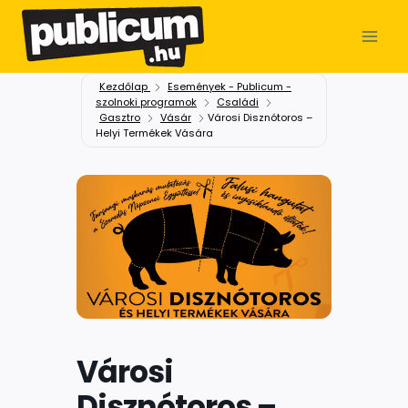
Kezdőlap
Események - Publicum -
szolnoki programok
Családi
Gasztro
Vásár
Városi Disznótoros –
Helyi Termékek Vására
Városi
Disznótoros –