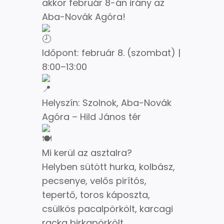
akkor február 8-án irány az
Aba-Novák Agóra!
Időpont: február 8. (szombat) |
8:00–13:00
Helyszín: Szolnok, Aba-Novák
Agóra – Hild János tér
Mi kerül az asztalra?
Helyben sütött hurka, kolbász,
pecsenye, velős pirítós,
tepertő, toros káposzta,
csülkös pacalpörkölt, karcagi
racka birkapörkölt,