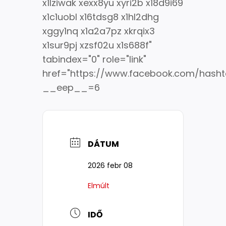
x1lziwak xexx8yu xyri2b x18d9i69
x1c1uobl x16tdsg8 x1hl2dhg
xggy1nq x1a2a7pz xkrqix3
x1sur9pj xzsf02u x1s688f"
tabindex="0" role="link"
href="https://www.facebook.com/hasht
__eep__=6
DÁTUM
2026 febr 08
Elmúlt
IDŐ