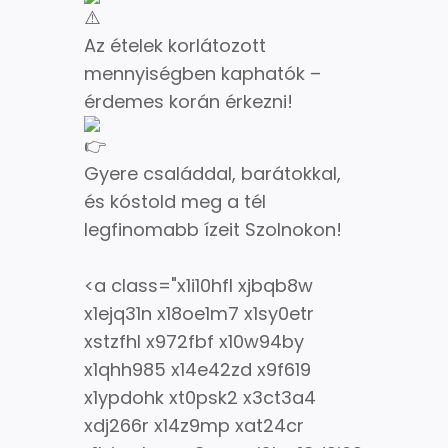
Az ételek korlátozott
mennyiségben kaphatók –
érdemes korán érkezni!
Gyere családdal, barátokkal,
és kóstold meg a tél
legfinomabb ízeit Szolnokon!
<a class="x1i10hfl xjbqb8w
x1ejq31n x18oe1m7 x1sy0etr
xstzfhl x972fbf x10w94by
x1qhh985 x14e42zd x9f619
x1ypdohk xt0psk2 x3ct3a4
xdj266r x14z9mp xat24cr