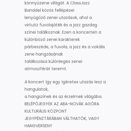
könnyűzene világát. A ClassJazz
Banddel közös fellépései
lenyűgöző zenei utazások, ahol a
virtuóz fuvolajáték és a jazz gazdag
színei találkoznak. Ezen a koncerten a
különböző zenei karakterek
párbeszéde, a fuvola, a jazz és a vokális
zene hangzásának
találkozása különleges zenei
atmoszférát teremt.
A koncert így egy ígéretes utazás lesz a
hangulatok,
a hangszínek és az érzelmek világába.
BELÉPŐJEGYEK AZ ABA-NOVÁK AGÓRA
KULTURÁLIS KÖZPONT
JEGYPÉNZTÁRÁBAN VÁLTHATÓK, VAGY
HANGVERSENY