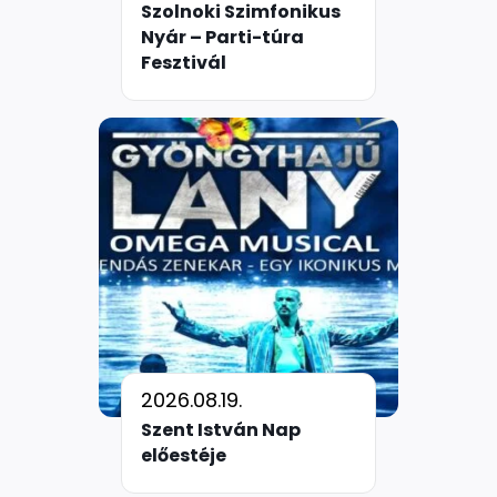
Szolnoki Szimfonikus
Nyár – Parti-túra
Fesztivál
2026.08.19.
Szent István Nap
előestéje