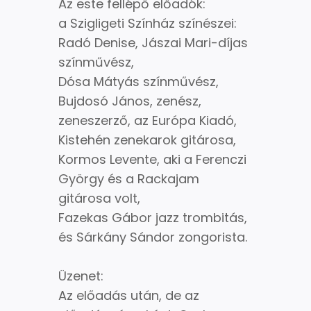
Az este fellépő előadók:
a Szigligeti Színház színészei:
Radó Denise, Jászai Mari-díjas
színművész,
Dósa Mátyás színművész,
Bujdosó János, zenész,
zeneszerző, az Európa Kiadó,
Kistehén zenekarok gitárosa,
Kormos Levente, aki a Ferenczi
György és a Rackajam
gitárosa volt,
Fazekas Gábor jazz trombitás,
és Sárkány Sándor zongorista.
Üzenet:
Az előadás után, de az