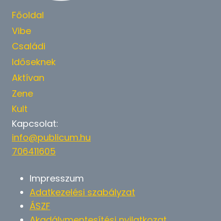
Főoldal
Vibe
Családi
Időseknek
Aktívan
Zene
Kult
Kapcsolat:
info@publicum.hu
706411605
Impresszum
Adatkezelési szabályzat
ÁSZF
Akadálymentesítési nyilatkozat