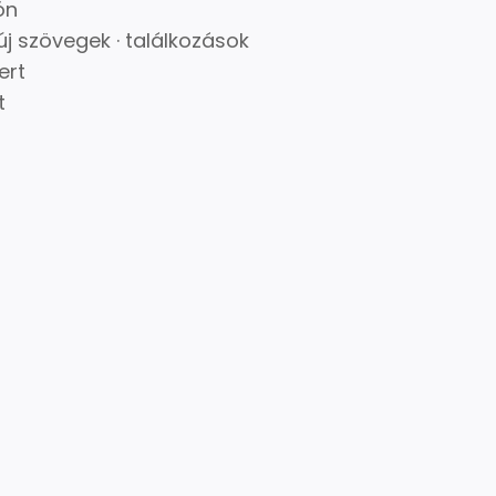
ón
j szövegek · találkozások
ert
t