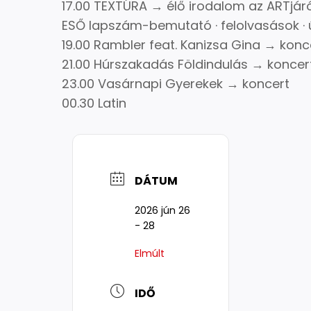
17.00 TEXTÚRA → élő irodalom az ARTjár
ESŐ lapszám-bemutató · felolvasások · ú
19.00 Rambler feat. Kanizsa Gina → konc
21.00 Húrszakadás Földindulás → koncer
23.00 Vasárnapi Gyerekek → koncert
00.30 Latin
DÁTUM
2026 jún 26
- 28
Elmúlt
IDŐ