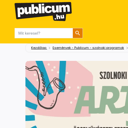
Search Button
Search
for:
Kezdőlap
Események - Publicum - szolnoki programok