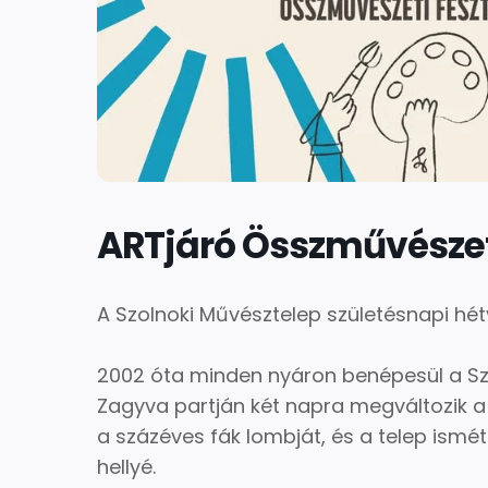
ARTjáró Összművészeti
A Szolnoki Művésztelep születésnapi hé
2002 óta minden nyáron benépesül a Sz
Zagyva partján két napra megváltozik a 
a százéves fák lombját, és a telep ismét 
hellyé.