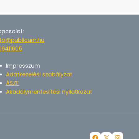
apcsolat:
nfo@publicum.hu
06411605
Impresszum
Adatkezelési szabályzat
ÁSZF
Akadálymentesítési nyilatkozat