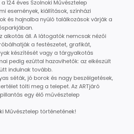
 a 124 éves Szolnoki Művésztelep
mi események, kiállítások, színházi
ok és hajnalba nyúló találkozások várják a
ősparkjában.
 alkotás áll. A látogatók nemcsak nézői
bálhatják a festészetet, grafikát,
yak készítését vagy a tárgyalkotás
ai pedig ezúttal hazavihetők: az elkészült
tt indulnak tovább.
as séták, jó borok és nagy beszélgetések,
rtélet tölti meg a telepet. Az ARTjáró
bepillantás egy élő művésztelep
ki Művésztelep történetének!