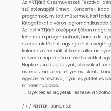
Az ARTjáró Összművészeti Fesztivál idén
születésnapját ünnepli. Koncertek, irodal
programok, nyitott műtermek, kerttárlat
látogatókat a város legromantikusabb 
Az idei ARTjáró középpontjában maga az
lehetnek a programoknak, hanem ki is pró
szobormintázást, agyagozást, üvegtárg
különböző formáit. A közös alkotás nyom
művek a nap végén a résztvevőkkel együ
Napközben függőágyak, olvasókert, árny
estére örömzene, fények és lüktető konce
egyszerre fesztivál, nyári együttlét és 
mindennapjaiba.
→ Gyertek és legyetek részesei a Szolno
/ / / PÉNTEK · Június 26.