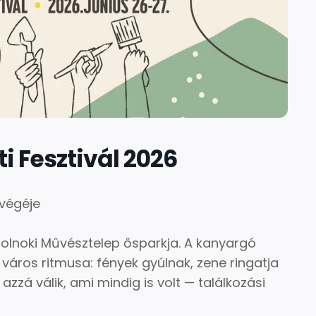
 Fesztivál 2026
tvégéje
olnoki Művésztelep ősparkja. A kanyargó
város ritmusa: fények gyúlnak, zene ringatja
azzá válik, ami mindig is volt — találkozási