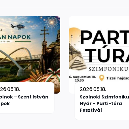
26.08.18.
2026.08.18.
olnok – Szent István
Szolnoki Szimfoniku
apok
Nyár – Parti-túra
Fesztivál