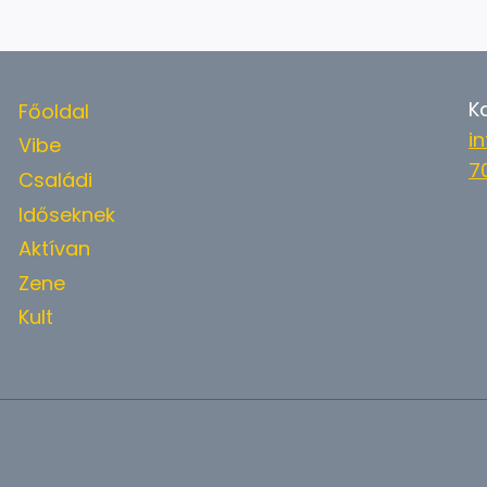
K
Főoldal
i
Vibe
7
Családi
Időseknek
Aktívan
Zene
Kult